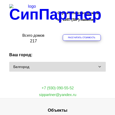
СипПартнер
Строительство домов
из СИП (SIP)-панелей
Всего домов
РАССЧИТАТЬ СТОИМОСТЬ
ПРОЕКТЫ
2
1
7
ОБЪЕКТЫ
Ваш город:
ЦЕНЫ
О КОМПАНИИ
ДОМА
ИПОТЕКА НА СТРОИТЕЛЬСТВО
+7 (930) 090-55-52
О ТЕХНОЛОГИИ
sippartner@yandex.ru
ФРАНШИЗА
Объекты
КОНТАКТЫ