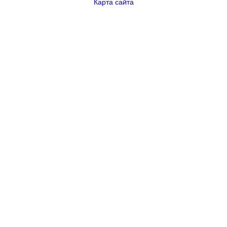
Карта сайта
Рассчитать смету по индивидуальному проекту