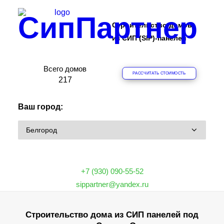
СипПартнер
Строительство домов
из СИП (SIP)-панелей
Всего домов
РАССЧИТАТЬ СТОИМОСТЬ
ПРОЕКТЫ
2
1
7
ОБЪЕКТЫ
Ваш город:
ЦЕНЫ
О КОМПАНИИ
ДОМА
ИПОТЕКА НА СТРОИТЕЛЬСТВО
+7 (930) 090-55-52
О ТЕХНОЛОГИИ
sippartner@yandex.ru
ФРАНШИЗА
Строительство дома из СИП панелей под
КОНТАКТЫ