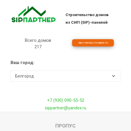
СипПартнер
Строительство домов
из СИП (SIP)-панелей
Всего домов
РАССЧИТАТЬ СТОИМОСТЬ
ПРОЕКТЫ
2
1
7
ОБЪЕКТЫ
Ваш город:
ЦЕНЫ
О КОМПАНИИ
ДОМА
ИПОТЕКА НА СТРОИТЕЛЬСТВО
+7 (930) 090-55-52
О ТЕХНОЛОГИИ
sippartner@yandex.ru
ФРАНШИЗА
КОНТАКТЫ
ПРОПУС