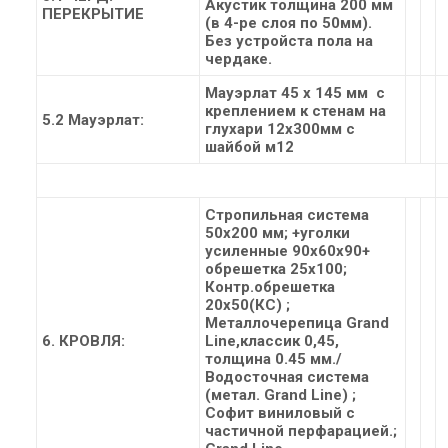
Акустик толщина 200 мм
ПЕРЕКРЫТИЕ
(в 4-ре слоя по 50мм).
Без устройста пола на
чердаке.
Мауэрлат 45 х 145 мм с
креплением к стенам на
5.2 Мауэрлат:
глухари 12х300мм с
шайбой м12
Стропильная система
50х200 мм; +уголки
усиленные 90х60х90+
обрешетка 25х100;
Контр.обрешетка
20х50(КС) ;
Металлочерепица Grand
6. КРОВЛЯ:
Line,классик 0,45,
толщина 0.45 мм./
Водосточная система
(метал. Grand Line) ;
Софит виниловый с
частичной перфарацией.;