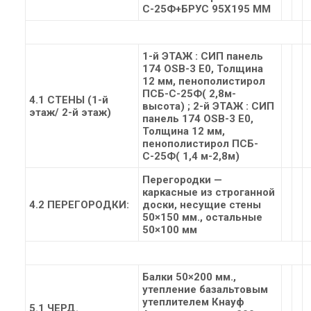
С-25Ф+БРУС 95Х195 ММ
1-й ЭТАЖ
: СИП панель
174 OSB-3 Е0, Толщина
12 мм, пенополистирол
ПСБ-С-25Ф( 2,8м-
4.1 СТЕНЫ (1-й
высота) ;
2-й ЭТАЖ
: СИП
этаж/ 2-й этаж)
панель 174 OSB-3 Е0,
Толщина 12 мм,
пенополистирол ПСБ-
С-25Ф( 1,4 м-2,8м)
Перегородки —
каркасные из строганной
4.2 ПЕРЕГОРОДКИ:
доски, несущие стены
50×150 мм., остальные
50×100 мм
Балки 50×200 мм.,
утепление базальтовым
утеплителем Кнауф
5.1 ЧЕРД.