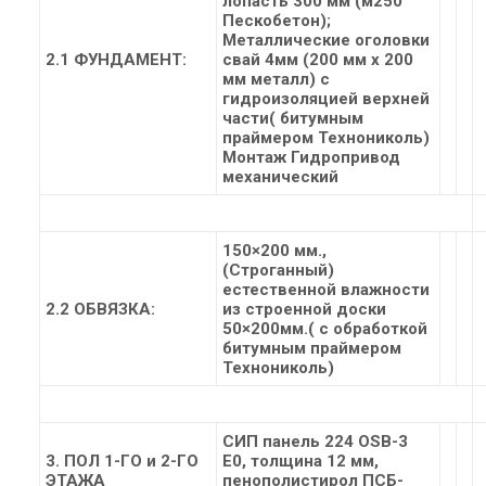
лопасть 300 мм (м250
Пескобетон);
Металлические оголовки
2.1 ФУНДАМЕНТ:
свай 4мм (200 мм х 200
мм металл) с
гидроизоляцией верхней
части( битумным
праймером Технониколь)
Монтаж Гидропривод
механический
150×200 мм.,
(Строганный)
естественной влажности
2.2 ОБВЯЗКА:
из строенной доски
50×200мм.( с обработкой
битумным праймером
Технониколь)
СИП панель 224 OSB-3
3. ПОЛ 1-ГО и 2-ГО
Е0, толщина 12 мм,
ЭТАЖА
пенополистирол ПСБ-