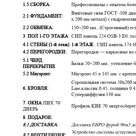
1.5.СБОРКА:
Профессионалы с опытом более
Винтовые сваи ГОСТ -108 диам
2.1 ФУНДАМЕНТ:
х 200 мм металл) с гидроизо
2.2 ОБВЯЗКА:
150×200 мм., (Строганный) ес
3. ПОЛ 1-ГО ЭТАЖА
СИП панель 224 OSB-3 Е0, т
4.1 СТЕНЫ (1-й этаж)
1-й ЭТАЖ
: СИП панель 174 O
4.2 ПЕРЕГОРОДКИ:
Перегородки — каркасные из с
5.1 ЧЕРД.
Балки 50×200 мм., утепление б
ПЕРЕКРЫТИЕ
5.2 Мауэрлат:
Мауэрлат 45 х 145 мм с крепл
Стропильная система 50х200 м
6. КРОВЛЯ:
Line,классик 0,45, толщина 0.
Супердиффузия 130 мм
7. ОКНА
ПВХ 70/
Профиль KBE 70 энергосбер
ДВЕРЬ
8. ПОДАРОК:
8.1 ДОСТАВКА
:
Доставка ЕВРО фурой 96м3 д
Устройство системы естестве
8.2 ВЕНТИЛЯЦИЯ: