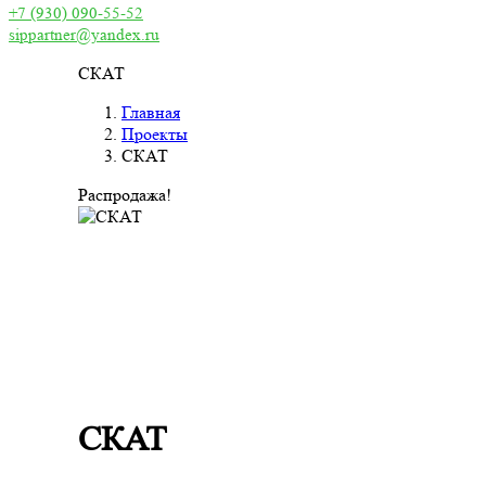
+7 (930) 090-55-52
sippartner@yandex.ru
СКАТ
Главная
Проекты
СКАТ
Распродажа!
СКАТ