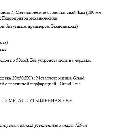
обетон); Металлические оголовки свай 4мм (200 мм
аж Гидропривод механический
ткой битумным праймером Технониколь)
ота)
 мм
лоя по 50мм). Без устройста пола на чердаке.
шетка 20х50(КС) ; Металлочерепица Grand
ый с частичной перфарацией.; Grand Line
СКАЯ 1.2 МЕТАЛЛ УТЕПЛЕННАЯ 70мм
илируемых канала утепленные каналы 125мм