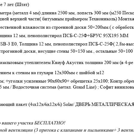
 7 лет (Штат)
етра (металл 4 мм) длинна 2500 мм, лопасть 300 мм (м250 Песк
ляцией верхней части( битумным праймером Технониколь) Монт
тественной влажности из строенной доски 50×200мм.( с обрабо
олщина 12 мм, пенополистирол ПСБ-С-25Ф+БРУС 95Х195 ММ
SB-3 Е0, Толщина 12 мм, пенополистирол ПСБ-С-25Ф( 2,8м-выс
троганной доски, несущие стены 50×150 мм., остальные 50×100
азальтовым утеплителем Кнауф Акустик толщина 200 мм (в 4-ре с
ением к стенам на глухари 12х300мм с шайбой м12
м; +уголки усиленные 90х60х90+ обрешетка 25х100; Контр.обре
45 мм./ Водосточная система (метал. Grand Line) ; Софит винилов
егающий пакет (4sх12х4iх12х4i) Solar/ ДВЕРЬ МЕТАЛЛИЧЕ
о вашего участка БЕСПЛАТНО!
нной вентиляции (3 притока с клапанами и пыльниками+ 3 вент